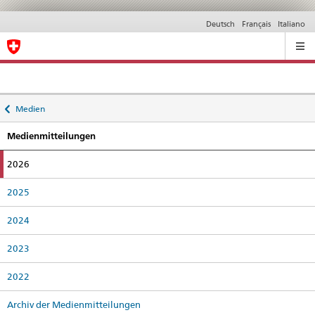
Deutsch
Français
Italiano
Ricerca
Back
Medien
to
Medienmitteilungen
active
2026
2025
2024
2023
2022
Archiv der Medienmitteilungen