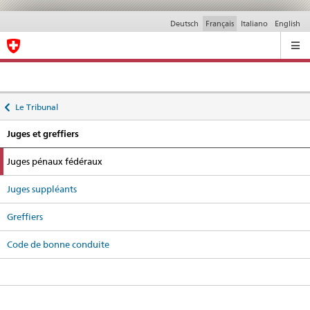
Deutsch
Français
Italiano
English
Ricerca
Back
Le Tribunal
to
Juges et greffiers
active
Juges pénaux fédéraux
Juges suppléants
Greffiers
Code de bonne conduite